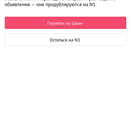
объявления — они продублируются на N1.
Нет подходящих объявлений
Перейти на Циан
i
Остаться на N1
Информация об объекте получена исключительно из
открытых источников.
Подробнее