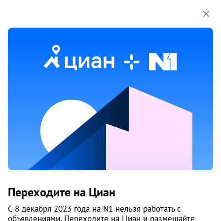
Мы используем куки-файлы.
Соглашение об
использовании
Дом
ул. Черемушная, 9
Бердск
Цены на квартиры
От застройщика
Все
Нет подходящих объявлений
Переходите на Циан
i
С 8 декабря 2023 года на N1 нельзя работать с
объявлениями. Переходите на Циан и размещайте