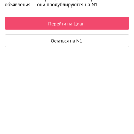
объявления — они продублируются на N1.
Перейти на Циан
Остаться на N1
Информация об объекте получена исключительно из
открытых источников.
Подробнее
Журнал