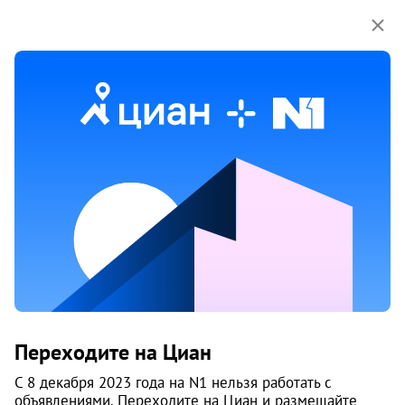
Мы используем куки-файлы.
Соглашение об
использовании
Дом
ул. Дзержинского, 1
Бердск
Этажей
2
Материал
дерево
Цены на квартиры
От застройщика
Все
Переходите на Циан
Нет подходящих объявлений
С 8 декабря 2023 года на N1 нельзя работать с
объявлениями. Переходите на Циан и размещайте