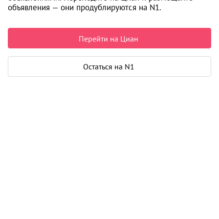
объявления — они продублируются на N1.
i
Перейти на Циан
Остаться на N1
Информация об объекте получена исключительно из
открытых источников.
Подробнее
Журнал