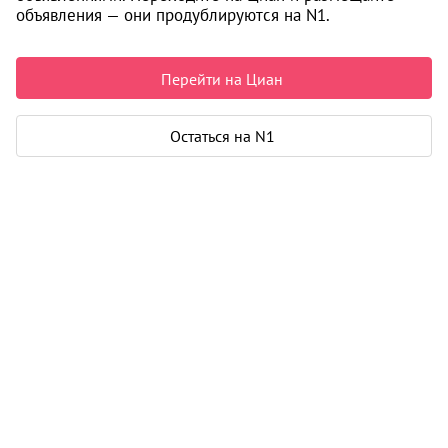
i
объявления — они продублируются на N1.
Перейти на Циан
Остаться на N1
Информация об объекте получена исключительно из
открытых источников.
Подробнее
Журнал