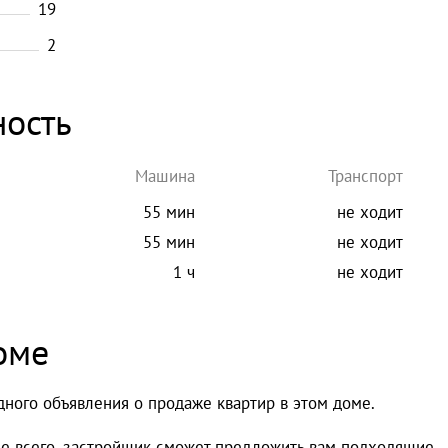
19
2
ность
Машина
Транспорт
55 мин
не ходит
55 мин
не ходит
1 ч
не ходит
оме
дного объявления о продаже квартир в этом доме.
ее всего, застройщик сможет предложить вам подходящие