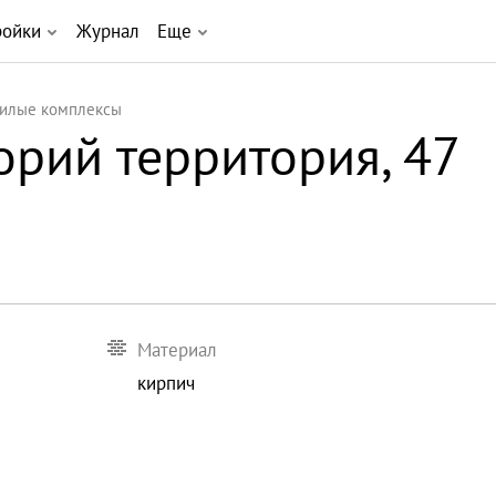
ройки
Журнал
Еще
илые комплексы
орий территория, 47
Материал
кирпич