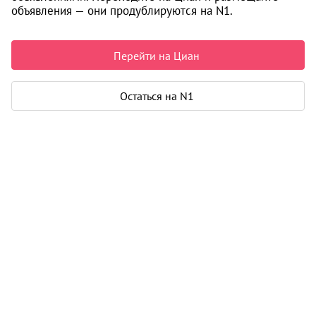
4+ от 77 м
объявления — они продублируются на N1.
1
6 600 000
Перейти на Циан
i
Остаться на N1
Информация об объекте получена исключительно из
открытых источников.
Подробнее