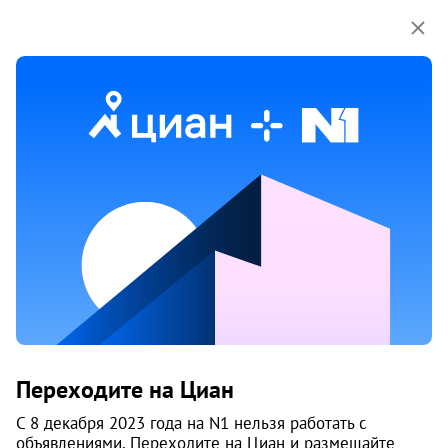
Мы используем куки-файлы.
Соглашение об
использовании
Дом
ул. Речная, 21
Бердск
Цены на квартиры
От застройщика
Все
Нет подходящих объявлений
Переходите на Циан
i
С 8 декабря 2023 года на N1 нельзя работать с
объявлениями. Переходите на Циан и размещайте