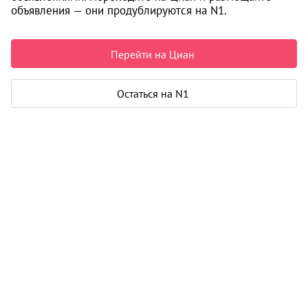
объявления — они продублируются на N1.
Перейти на Циан
Остаться на N1
Информация об объекте получена исключительно из
открытых источников.
Подробнее
Журнал