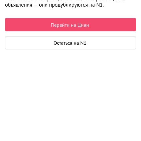
объявления — они продублируются на N1.
Нет подходящих объявлений
Перейти на Циан
i
Остаться на N1
Информация об объекте получена исключительно из